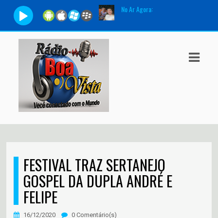
No Ar Agora:
Tocando
ASTS
IAS
IA
DOS
RAMAÇÃO
TOS
FESTIVAL TRAZ SERTANEJO
E
GOSPEL DA DUPLA ANDRÉ E
FELIPE
E
ATO
16/12/2020
0 Comentário(s)