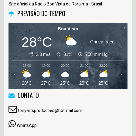
Site oficial da Rádio Boa Vista de Roraima - Brasil
PREVISÃO DO TEMPO
Boa Vista
28°C
Chuva fraca
2.3 m/s
81%
758
mmHg
18:00
19:00
20:00
21:00
22:00
23:00
‹
›
28°C
27°C
25°C
25°C
25°C
25°C
CONTATO
tonyartsproducoes@hotmail.com
WhatsApp