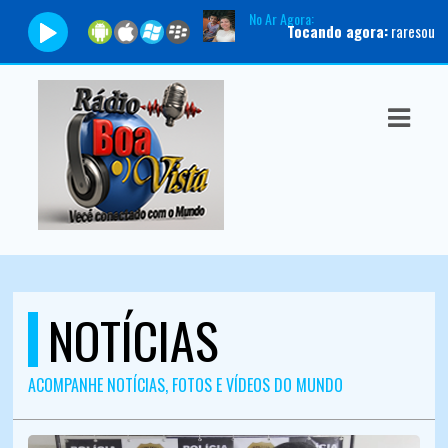
No Ar Agora:
Tocando agora:
raresoundtechnician659 - M
ASTS
IAS
IA
DOS
RAMAÇÃO
TOS
NOTÍCIAS
E
ACOMPANHE NOTÍCIAS, FOTOS E VÍDEOS DO MUNDO
E
ATO