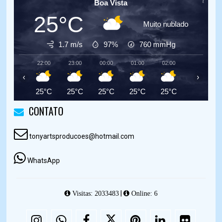
Boa Vista
25°C
Muito nublado
1.7 m/s
97%
760
mmHg
22:00
23:00
00:00
01:00
02:00
03:00
‹
›
25°C
25°C
25°C
25°C
25°C
24°C
CONTATO
tonyartsproducoes@hotmail.com
WhatsApp
|
Visitas: 2033483
Online: 6